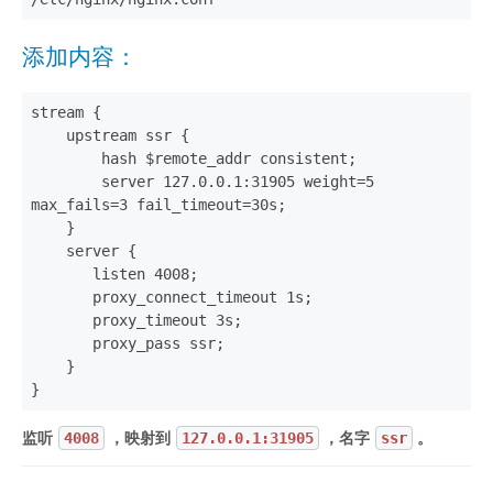
添加内容：
stream {

    upstream ssr {

        hash $remote_addr consistent;

        server 127.0.0.1:31905 weight=5 
max_fails=3 fail_timeout=30s;

    }

    server {

       listen 4008;

       proxy_connect_timeout 1s;

       proxy_timeout 3s;

       proxy_pass ssr;

    }

}
监听
，映射到
，名字
。
4008
127.0.0.1:31905
ssr