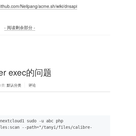
/github.com/Neilpang/acme.sh/wiki/dnsapi
- 阅读剩余部分 -
r exec的问题
分类:
默认分类
评论
nextcloud1 sudo -u abc php 
les:scan --path="/tanyi/files/calibre-