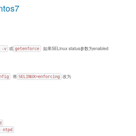
tos7
或
如果SELinux status参数为enabled
 -v
getenforce
将
改为
nfig
SELINUX=enforcing
d
e ntpd