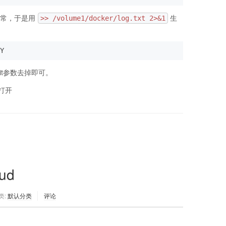
正常，于是用
生
>> /volume1/docker/log.txt 2>&1
Y
的it参数去掉即可。
 打开
ud
类:
默认分类
评论