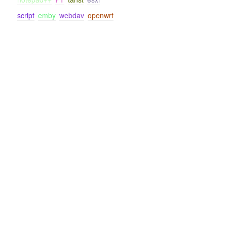
script
emby
webdav
openwrt