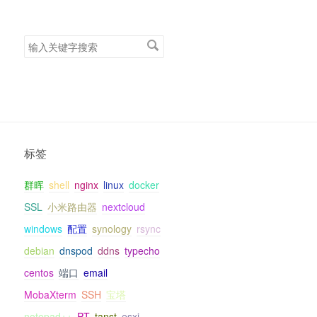
搜
索
关
键
字
标签
群晖
shell
nginx
linux
docker
SSL
小米路由器
nextcloud
windows
配置
synology
rsync
debian
dnspod
ddns
typecho
centos
端口
email
MobaXterm
SSH
宝塔
notepad++
PT
tanst
esxi