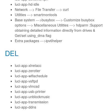
luci-app-hd-idle
Network ---> File Transfer ---> curl
Utilities ---> smartmontools
Base system --->busybox ----> Customize busybox
options ---> Miscellaneous Utilities ---> hdparm :Support
obtaining detailed information directly from drives &
Get/set using_dma flag
Extra packages --->ipv6helper
DEL
luci-app-xlnetacc
luci-app-zerotier
luci-app-wifischedule
luci-app-vsftpd
luci-app-vlmcsd
luci-app-usb-printer
luci-app-unblockmusic
luci-app-transmission
luci-app-ddns