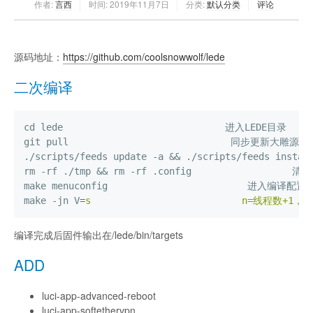
作者:
言西
时间:
2019年11月7日
分类:
默认分类
评论
源码地址：
https://github.com/coolsnowwolf/lede
二次编译
cd lede                             进入LEDE目录

git pull                             同步更新大雕源码

./scripts/feeds update -a && ./scripts/feeds instal
rm -rf ./tmp && rm -rf .config                 
make menuconfig                         进入编译配置
make -jn V
=
s                           n=线程数
编译完成后固件输出在/lede/bin/targets
ADD
luci-app-advanced-reboot
luci-app-softethervpn